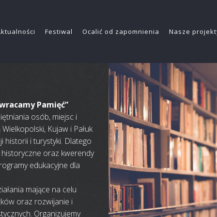
Aktualności
Festiwal
Ocalić od zapomnienia
Nasze projekt
ywracamy Pamięć”
tniania osób, miejsc i
Wielkopolski, Kujaw i Pałuk
historii i turystyki. Dlatego
historyczne oraz kwerendy
programy edukacyjne dla
iałania mające na celu
tków oraz rozwijanie i
stycznych. Organizujemy