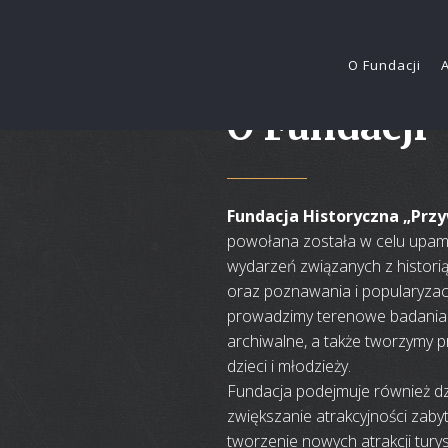
O Fundacji
O Fundacji
Fundacja Historyczna „Prz
powołana została w celu upamię
wydarzeń związanych z historią 
oraz poznawania i popularyzacji 
prowadzimy terenowe badania 
archiwalne, a także tworzymy 
dzieci i młodzieży.
Fundacja podejmuje również dz
zwiększanie atrakcyjności zaby
tworzenie nowych atrakcji tury